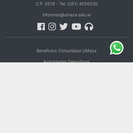
C.P. 5519 -
Tel. (261) 4056200
informes@umaza.edu.ar
Beneficios Comunidad UMaza
Actividades Deportivas
Centro de Oficios
UMaza Online
Tienda Online
Voluntariado
Política de Privacidad
Repositorio Digital