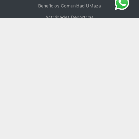
Beneficios Comunidad UMaza
Actividades Deportivas
Centro de Oficios
UMaza Online
Tienda Online
Voluntariado
Política de Privacidad
Repositorio Digital
Blog del Rector
Universidad Saludable
Comité de Ética