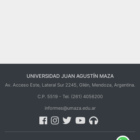
UNIVERSIDAD JUAN AGUSTÍN MAZA
Av. Acceso Este, Lateral Sur 2245, Gllén, Mendoza, Argentina.
C.P. 5519 -
Tel. (261) 4056200
informes@umaza.edu.ar