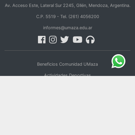
Av. Acceso Este, Lateral Sur 2245, Gllén, Mendoza, Argentina.
C.P. 5519 -
Tel. (261) 4056200
informes@umaza.edu.ar
Beneficios Comunidad UMaza
Actividades Deportivas
Centro de Oficios
UMaza Online
Tienda Online
Voluntariado