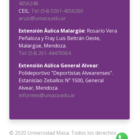
4056248
CEIL:
Tel: (54) 0261-4056260
aruiz@umaza.edu.ar
Extensión Áulica Malargüe
: Rosario Vera
Peñaloza y Fray Luis Beltrán Oeste,
Malargüe, Mendoza.
Tel: (54) 261-44470064
Extensión Aúlica General Alvear
:
Polideportivo "Deportistas Alvearenses".
Estanislao Zeballos Nº 1500, General
Alvear, Mendoza.
informes@umaza.edu.ar
© 2020
Universidad Maza
. Todos los derechos