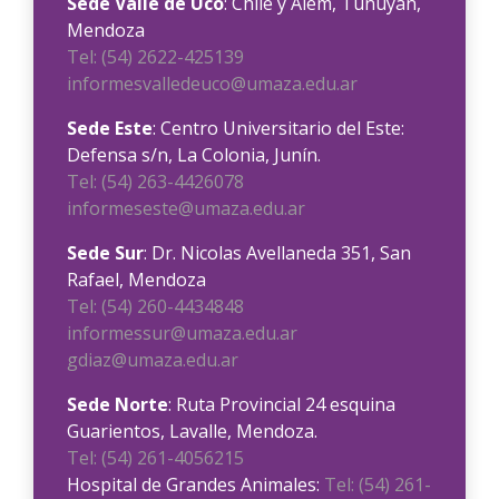
Sede Valle de Uco
: Chile y Alem, Tunuyán,
Mendoza
Tel: (54) 2622-425139
informesvalledeuco@umaza.edu.ar
Sede Este
: Centro Universitario del Este:
Defensa s/n, La Colonia, Junín.
Tel: (54) 263-4426078
informeseste@umaza.edu.ar
Sede Sur
: Dr. Nicolas Avellaneda 351, San
Rafael, Mendoza
Tel: (54) 260-4434848
informessur@umaza.edu.ar
gdiaz@umaza.edu.ar
Sede Norte
: Ruta Provincial 24 esquina
Guarientos, Lavalle, Mendoza.
Tel: (54) 261-4056215
Hospital de Grandes Animales:
Tel: (54) 261-