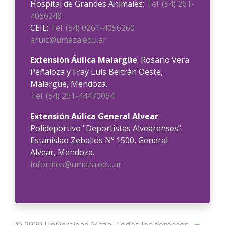
Hospital de Grandes Animales:
Tel: (54) 261-
4056248
CEIL:
Tel: (54) 0261-4056260
aruiz@umaza.edu.ar
Extensión Áulica Malargüe
: Rosario Vera
Peñaloza y Fray Luis Beltrán Oeste,
Malargüe, Mendoza.
Tel: (54) 261-44470064
Extensión Aúlica General Alvear
:
Polideportivo "Deportistas Alvearenses".
Estanislao Zeballos Nº 1500, General
Alvear, Mendoza.
informes@umaza.edu.ar