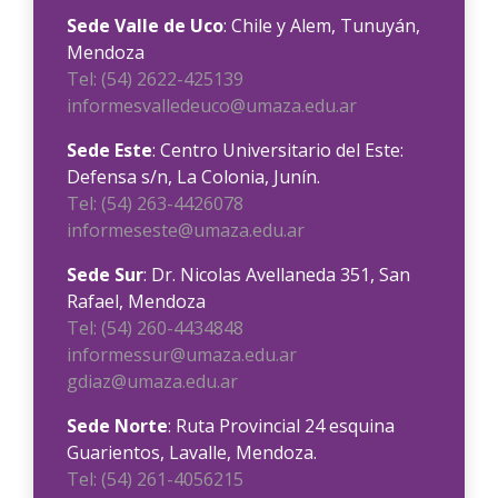
Sede Valle de Uco
: Chile y Alem, Tunuyán,
Mendoza
Tel: (54) 2622-425139
informesvalledeuco@umaza.edu.ar
Sede Este
: Centro Universitario del Este:
Defensa s/n, La Colonia, Junín.
Tel: (54) 263-4426078
informeseste@umaza.edu.ar
Sede Sur
: Dr. Nicolas Avellaneda 351, San
Rafael, Mendoza
Tel: (54) 260-4434848
informessur@umaza.edu.ar
gdiaz@umaza.edu.ar
Sede Norte
: Ruta Provincial 24 esquina
Guarientos, Lavalle, Mendoza.
Tel: (54) 261-4056215