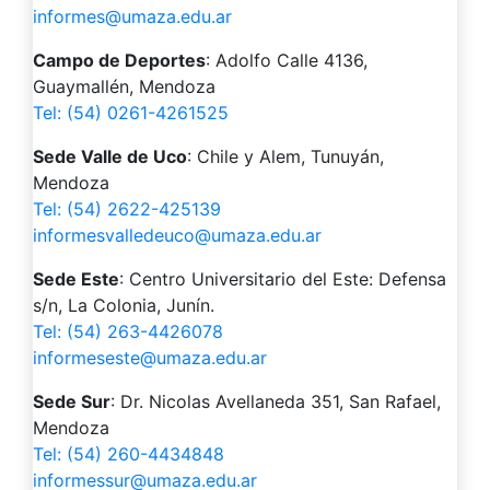
informes@umaza.edu.ar
Campo de Deportes
: Adolfo Calle 4136,
Guaymallén, Mendoza
Tel: (54) 0261-4261525
Sede Valle de Uco
: Chile y Alem, Tunuyán,
Mendoza
Tel: (54) 2622-425139
informesvalledeuco@umaza.edu.ar
Sede Este
: Centro Universitario del Este: Defensa
s/n, La Colonia, Junín.
Tel: (54) 263-4426078
informeseste@umaza.edu.ar
Sede Sur
: Dr. Nicolas Avellaneda 351, San Rafael,
Mendoza
Tel: (54) 260-4434848
informessur@umaza.edu.ar