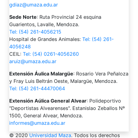
gdiaz@umaza.edu.ar
Sede Norte
: Ruta Provincial 24 esquina
Guarientos, Lavalle, Mendoza.
Tel: (54) 261-4056215
Hospital de Grandes Animales:
Tel: (54) 261-
4056248
CEIL:
Tel: (54) 0261-4056260
aruiz@umaza.edu.ar
Extensión Áulica Malargüe
: Rosario Vera Peñaloza
y Fray Luis Beltrán Oeste, Malargüe, Mendoza.
Tel: (54) 261-44470064
Extensión Aúlica General Alvear
: Polideportivo
"Deportistas Alvearenses". Estanislao Zeballos Nº
1500, General Alvear, Mendoza.
informes@umaza.edu.ar
© 2020
Universidad Maza
. Todos los derechos