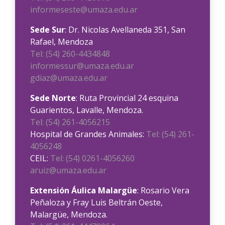
informeseste@umaza.edu.ar
Sede Sur
: Dr. Nicolas Avellaneda 351, San
Rafael, Mendoza
Tel: (54) 260-4434848
informessur@umaza.edu.ar
gdiaz@umaza.edu.ar
Sede Norte
: Ruta Provincial 24 esquina
Guarientos, Lavalle, Mendoza.
Tel: (54) 261-4056215
Hospital de Grandes Animales:
Tel: (54) 261-
4056248
CEIL:
Tel: (54) 0261-4056260
aruiz@umaza.edu.ar
Extensión Áulica Malargüe
: Rosario Vera
Peñaloza y Fray Luis Beltrán Oeste,
Malargüe, Mendoza.