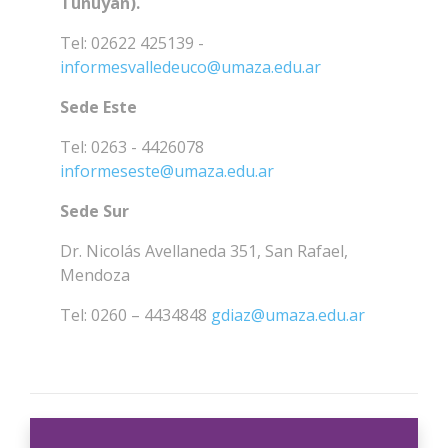
Tunuyán).
Tel: 02622 425139 -
informesvalledeuco@umaza.edu.ar
Sede Este
Tel: 0263 - 4426078
informeseste@umaza.edu.ar
Sede Sur
Dr. Nicolás Avellaneda 351, San Rafael,
Mendoza
Tel: 0260 – 4434848
gdiaz@umaza.edu.ar