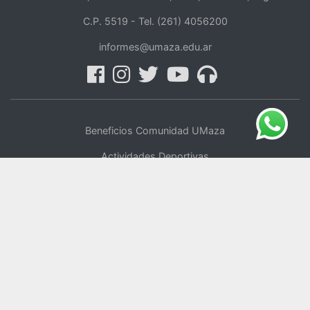
C.P. 5519 -
Tel. (261) 4056200
informes@umaza.edu.ar
Beneficios Comunidad UMaza
Actividades Deportivas
Centro de Oficios
UMaza Online
Tienda Online
Voluntariado
Política de Privacidad